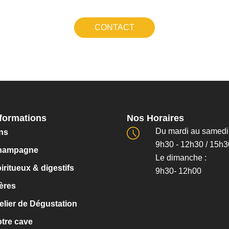
un cadeau ou tout simplement pour vous faire plaisir.
CONTACT
nformations
Nos Horaires
Du mardi au samedi 
ns
9h30 - 12h30 / 15h3
hampagne
Le dimanche :
iritueux & digestifs
9h30- 12h00
ères
elier de Dégustation
tre cave