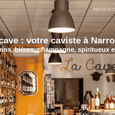
DÉGUSTATIO
cave : votre caviste à Narr
vins, bières, champagne, spiritueux et