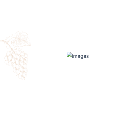
Une question sur nos produits, nos ate
à la Cave de Narrosse. Nous serons ra