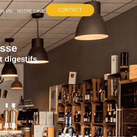
CONTACT
N VIN
NOTRE CAVE
osse
 digestifs